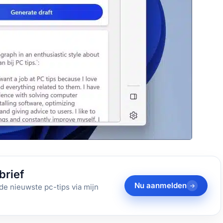
brief
Nu aanmelden
de nieuwste pc-tips via mijn