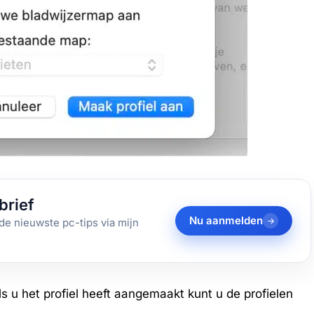
brief
Nu aanmelden
de nieuwste pc-tips via mijn
s u het profiel heeft aangemaakt kunt u de profielen