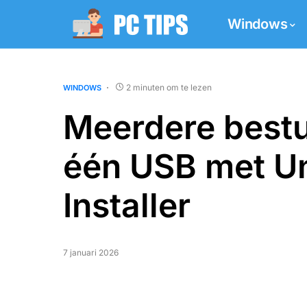
Windows
2 minuten om te lezen
WINDOWS
Meerdere best
één USB met Un
Installer
7 januari 2026