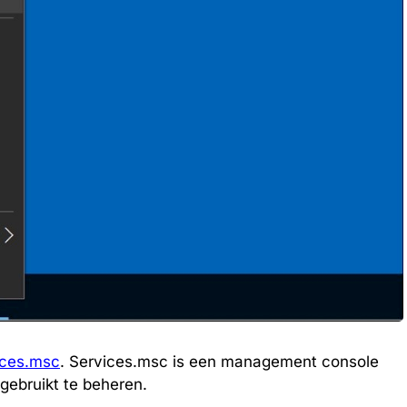
ices.msc
. Services.msc is een management console
ebruikt te beheren.