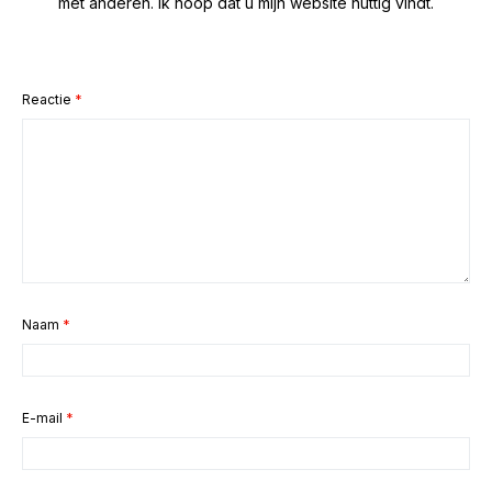
met anderen. Ik hoop dat u mijn website nuttig vindt.
Reactie
*
Naam
*
E-mail
*