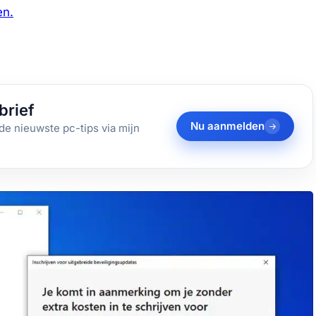
en.
brief
Nu aanmelden
de nieuwste pc-tips via mijn