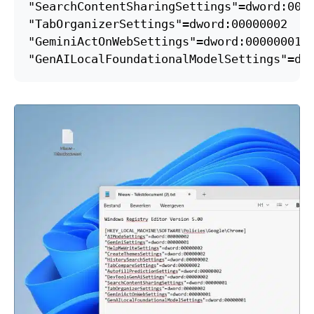
"SearchContentSharingSettings"=dword:0000
"TabOrganizerSettings"=dword:00000002

"GeminiActOnWebSettings"=dword:00000001

"GenAILocalFoundationalModelSettings"=dw