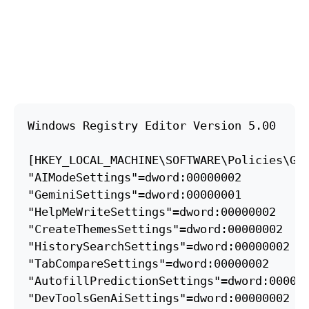
Windows Registry Editor Version 5.00

[HKEY_LOCAL_MACHINE\SOFTWARE\Policies\Goo
"AIModeSettings"=dword:00000002

"GeminiSettings"=dword:00000001

"HelpMeWriteSettings"=dword:00000002

"CreateThemesSettings"=dword:00000002

"HistorySearchSettings"=dword:00000002

"TabCompareSettings"=dword:00000002

"AutofillPredictionSettings"=dword:000000
"DevToolsGenAiSettings"=dword:00000002
