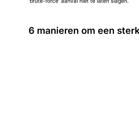
‘brute-force’ aanval niet te laten slagen.
6 manieren om een ster