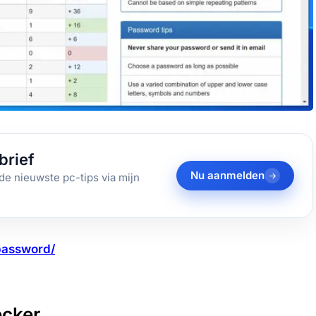
brief
Nu aanmelden
de nieuwste pc-tips via mijn
password/
ecker