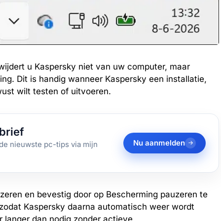
wijdert u Kaspersky niet van uw computer, maar
iging. Dit is handig wanneer Kaspersky een installatie,
st wilt testen of uitvoeren.
brief
Nu aanmelden
de nieuwste pc-tips via mijn
uzeren en bevestig door op Bescherming pauzeren te
e, zodat Kaspersky daarna automatisch weer wordt
 langer dan nodig zonder actieve