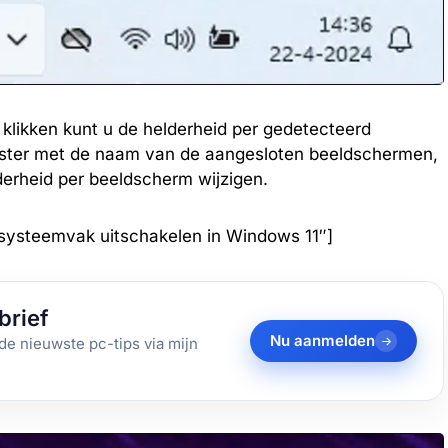
klikken kunt u de helderheid per gedetecteerd
enster met de naam van de aangesloten beeldschermen,
derheid per beeldscherm wijzigen.
systeemvak uitschakelen in Windows 11″]
brief
Nu aanmelden
de nieuwste pc-tips via mijn