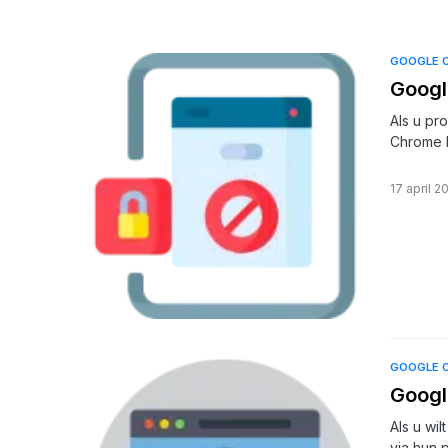
GOOGLE 
Googl
Als u pr
Chrome 
17 april 2
GOOGLE 
Googl
Als u wi
via hun 