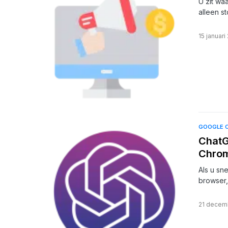
U zit wa
alleen s
15 januari
GOOGLE 
ChatG
Chro
Als u sn
browser,
21 decem