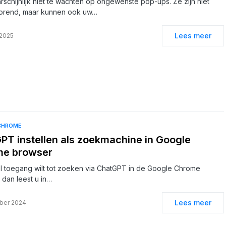
arschijnlijk niet te wachten op ongewenste pop-ups. Ze zijn niet
torend, maar kunnen ook uw…
Lees meer
 2025
CHROME
PT instellen als zoekmachine in Google
me browser
el toegang wilt tot zoeken via ChatGPT in de Google Chrome
 dan leest u in…
Lees meer
ber 2024