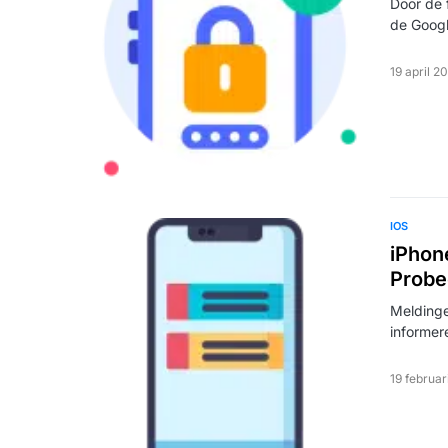
Door de 
de Googl
19 april 2
IOS
iPhon
Probee
Meldinge
informer
19 februar