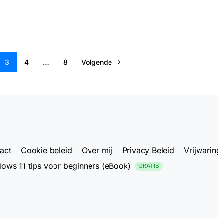
3
4
…
8
Volgende
act
Cookie beleid
Over mij
Privacy Beleid
Vrijwarin
ows 11 tips voor beginners (eBook)
GRATIS