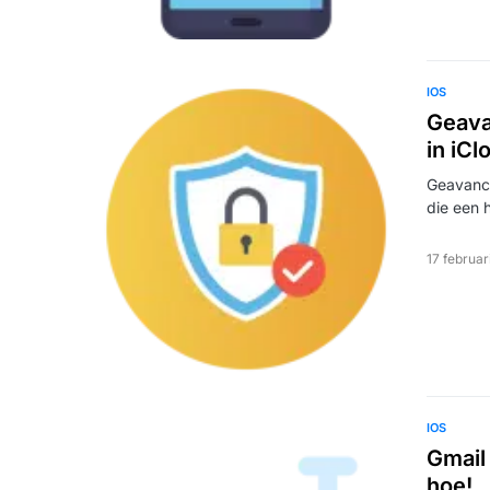
IOS
Geava
in iCl
Geavance
die een 
17 februar
IOS
Gmail
hoe!