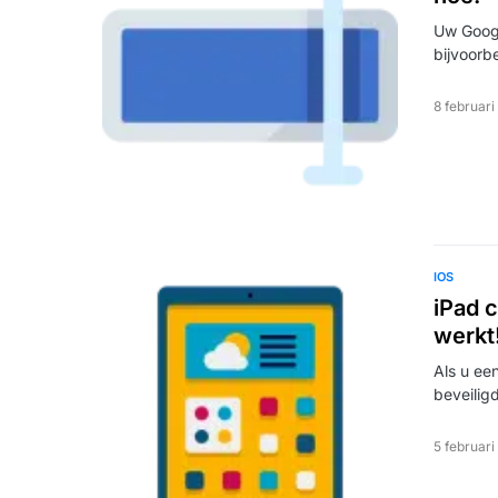
Uw Goog
bijvoorb
8 februar
IOS
iPad c
werkt
Als u ee
beveili
5 februar