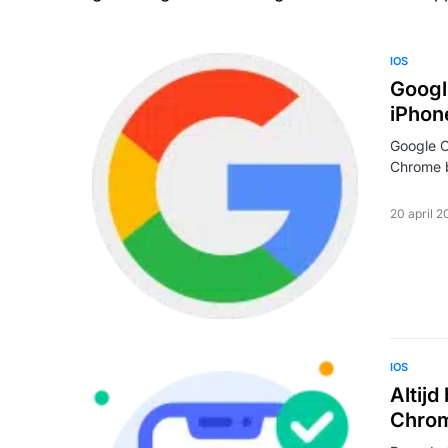
IOS
Googl
iPhon
Google C
Chrome 
20 april 
IOS
Altij
Chrom