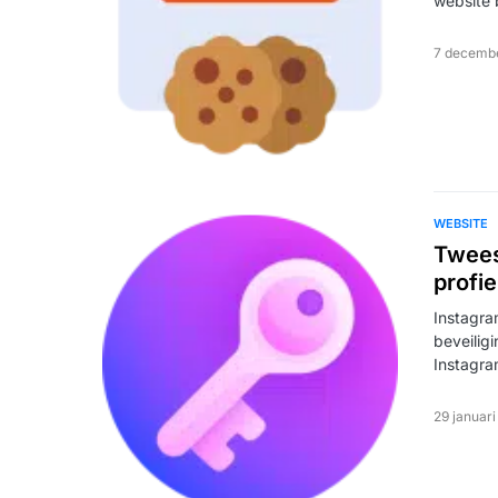
website 
7 decemb
WEBSITE
Twees
profie
Instagra
beveilig
Instagra
29 januar