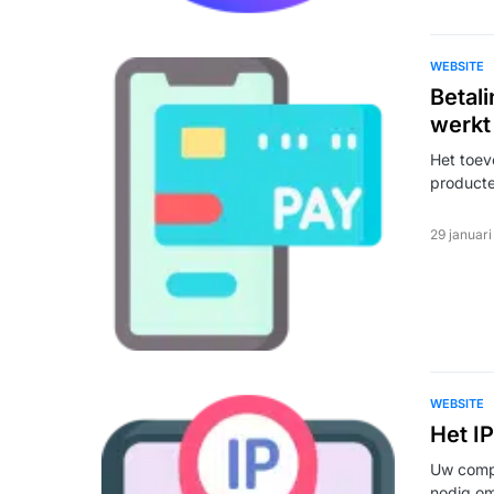
WEBSITE
Betal
werkt
Het toev
producte
29 januar
WEBSITE
Het I
Uw compu
nodig o