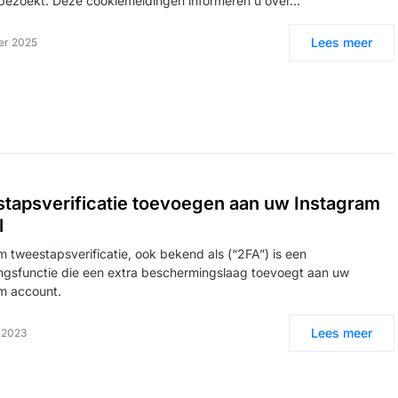
bezoekt. Deze cookiemeldingen informeren u over…
Lees meer
er 2025
tapsverificatie toevoegen aan uw Instagram
l
m tweestapsverificatie, ook bekend als (“2FA”) is een
ingsfunctie die een extra beschermingslaag toevoegt aan uw
m account.
Lees meer
i 2023