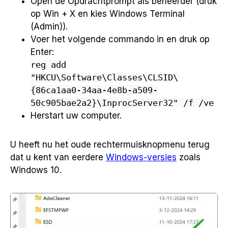
Open de Opdrachtprompt als beheerder (druk
op Win + X en kies Windows Terminal
(Admin)).
Voer het volgende commando in en druk op
Enter:
reg add
"HKCU\Software\Classes\CLSID\
{86ca1aa0-34aa-4e8b-a509-
50c905bae2a2}\InprocServer32" /f /ve
Herstart uw computer.
U heeft nu het oude rechtermuisknopmenu terug
dat u kent van eerdere
Windows-versies
zoals
Windows 10.