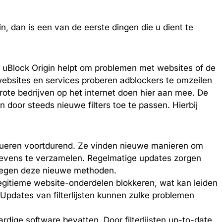
n, dan is een van de eerste dingen die u dient te
in uBlock Origin helpt om problemen met websites of de
ebsites en services proberen adblockers te omzeilen
ote bedrijven op het internet doen hier aan mee. De
in door steeds nieuwe filters toe te passen. Hierbij
lueren voortdurend. Ze vinden nieuwe manieren om
gevens te verzamelen. Regelmatige updates zorgen
ft tegen deze nieuwe methoden.
gitieme website-onderdelen blokkeren, wat kan leiden
 Updates van filterlijsten kunnen zulke problemen
ige software bevatten. Door filterlijsten up-to-date