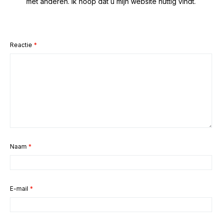
met anderen. Ik hoop dat u mijn website nuttig vindt.
Reactie
*
Naam
*
E-mail
*