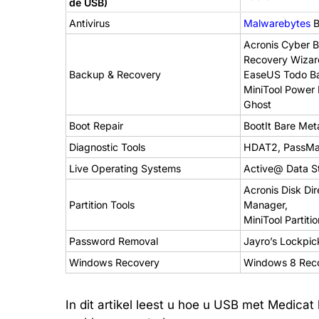
de USB)
Antivirus
Malwarebytes
B
Acronis Cyber 
Recovery Wizar
Backup & Recovery
EaseUS Todo Ba
MiniTool Power
Ghost
Boot Repair
BootIt Bare Met
Diagnostic Tools
HDAT2, PassMar
Live Operating Systems
Active@ Data S
Acronis Disk Dir
Partition Tools
Manager,
MiniTool Partit
Password Removal
Jayro’s Lockpic
Windows Recovery
Windows 8 Reco
In dit artikel leest u hoe u USB met Medic