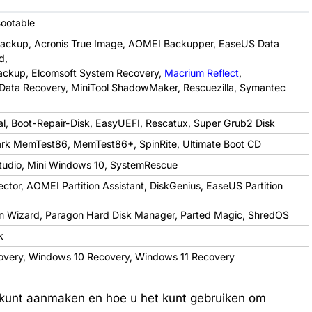
ootable
Backup, Acronis True Image, AOMEI Backupper, EaseUS Data
d,
ckup, Elcomsoft System Recovery,
Macrium Reflect
,
 Data Recovery, MiniTool ShadowMaker, Rescuezilla, Symantec
al, Boot-Repair-Disk, EasyUEFI, Rescatux, Super Grub2 Disk
k MemTest86, MemTest86+, SpinRite, Ultimate Boot CD
tudio, Mini Windows 10, SystemRescue
ector, AOMEI Partition Assistant, DiskGenius, EaseUS Partition
ion Wizard, Paragon Hard Disk Manager, Parted Magic, ShredOS
k
very, Windows 10 Recovery, Windows 11 Recovery
at kunt aanmaken en hoe u het kunt gebruiken om