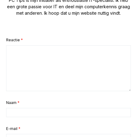
PC Tips is mijn initiatief als enthousiaste IT-specialist. Ik heb
een grote passie voor IT en deel mijn computerkennis graag
met anderen. Ik hoop dat u mijn website nuttig vindt.
Reactie
*
Naam
*
E-mail
*