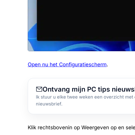
Open nu het Configuratiescherm
.
Ontvang mijn PC tips nieuws
Ik stuur u elke twee weken een overzicht met 
nieuwsbrief.
Klik rechtsbovenin op Weergeven op en sel