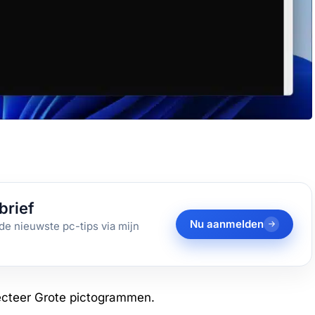
brief
Nu aanmelden
de nieuwste pc-tips via mijn
ecteer Grote pictogrammen.