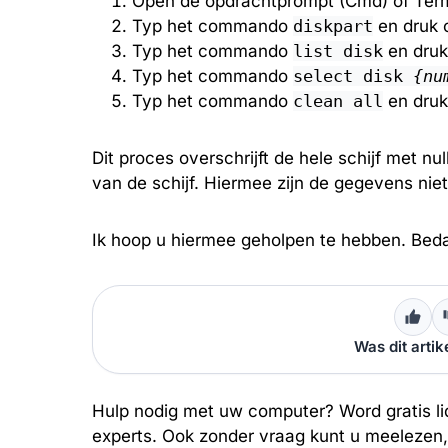
Open de opdrachtprompt (Cmd) of Term
Typ het commando
diskpart
en druk o
Typ het commando
list disk
en druk
Typ het commando
select disk
{nu
Typ het commando
clean all
en druk
Dit proces overschrijft de hele schijf met nu
van de schijf. Hiermee zijn de gegevens niet
Ik hoop u hiermee geholpen te hebben. Beda
Was dit artik
Hulp nodig met uw computer? Word gratis li
experts. Ook zonder vraag kunt u meelezen,