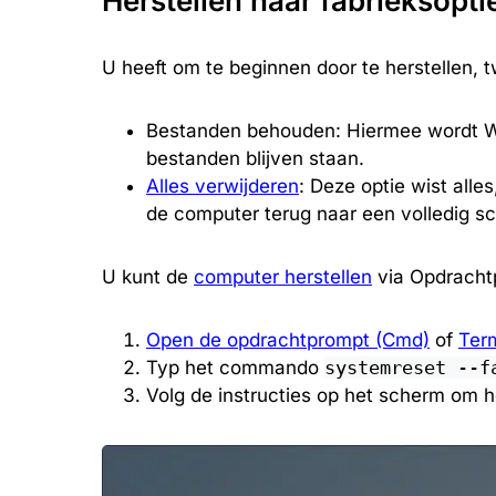
Herstellen naar fabrieksopti
U heeft om te beginnen door te herstellen, t
Bestanden behouden: Hiermee wordt Win
bestanden blijven staan.
Alles verwijderen
: Deze optie wist alle
de computer terug naar een volledig sc
U kunt de
computer herstellen
via Opdracht
Open de opdrachtprompt (Cmd)
of
Term
Typ het commando
systemreset --f
Volg de instructies op het scherm om h