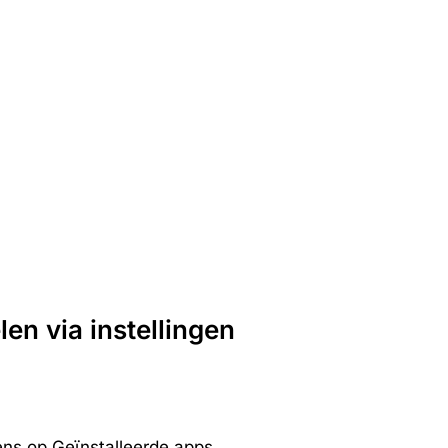
en via instellingen
gens op Geïnstalleerde apps.