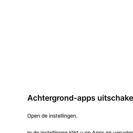
Achtergrond-apps uitschakel
Open de instellingen.
In de instellingen klikt u op Apps en vervol