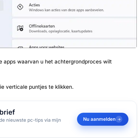
alle apps waarvan u het achtergrondproces wilt
e verticale puntjes te klikken.
brief
Nu aanmelden
de nieuwste pc-tips via mijn