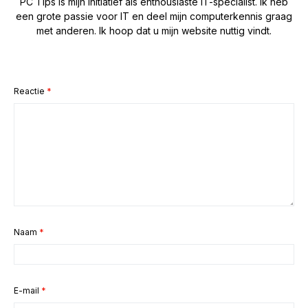
PC Tips is mijn initiatief als enthousiaste IT-specialist. Ik heb
een grote passie voor IT en deel mijn computerkennis graag
met anderen. Ik hoop dat u mijn website nuttig vindt.
Reactie
*
Naam
*
E-mail
*