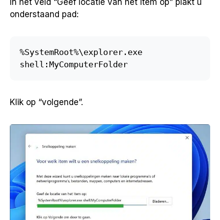
In het veld “Geef locatie van het item op” plakt u
onderstaand pad:
%SystemRoot%\explorer.exe 
shell:MyComputerFolder
Klik op “volgende”.