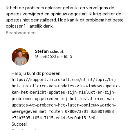
Ik heb de probleem oplosser gebruikt en vervolgens de
updates verwijderd en opnieuw opgestart. Ik krijg echter de
updates niet geïnstalleerd. Hoe kan ik dit probleem het beste
oplossen? Hartelijk dank.
Beantwoorden
Stefan
schreef:
16 april 2023 om 19:13
Hallo, u kunt dit proberen:
https://support.microsoft.com/nl-nl/topic/bij-
het-installeren-van-updates-via-windows-update-
kan-het-bericht-updates-zijn-mislukt-er-zijn-
problemen-opgetreden-bij-het-installeren-van-
updates-we-proberen-het-later-opnieuw-worden-
weergegeven-met-fouten-0x80073701-0x800f0988-
e74b3505-f054-7f15-ec44-6ec0ab15f3e0
Succes!