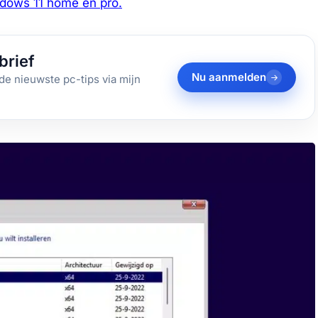
ndows 11 home en pro.
brief
Nu aanmelden
de nieuwste pc-tips via mijn