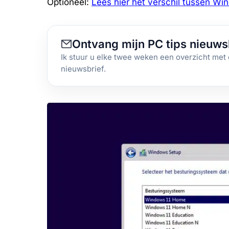
Optioneel:
Lees hier het verschil tussen Wi
Ontvang mijn PC tips nieuws
Ik stuur u elke twee weken een overzicht met 
nieuwsbrief.