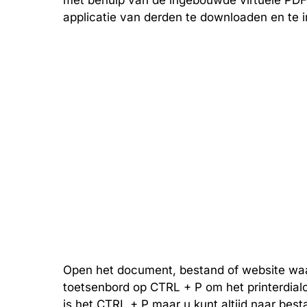
met behulp van de ingebouwde virtuele PDF-
applicatie van derden te downloaden en te 
Open het document, bestand of website wa
toetsenbord op CTRL + P om het printerdial
is het CTRL + P maar u kunt altijd naar bes