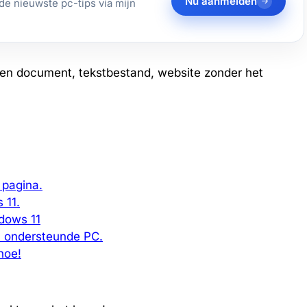
Nu aanmelden
de nieuwste pc-tips via mijn
en document, tekstbestand, website zonder het
 pagina.
 11.
dows 11
et ondersteunde PC.
hoe!